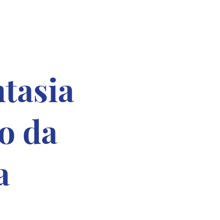
onteúdos
ntasia
o da
a