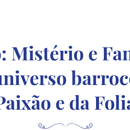
Página Inicial
Sobre
C
: Mistério e Fa
universo barroc
Paixão e da Foli